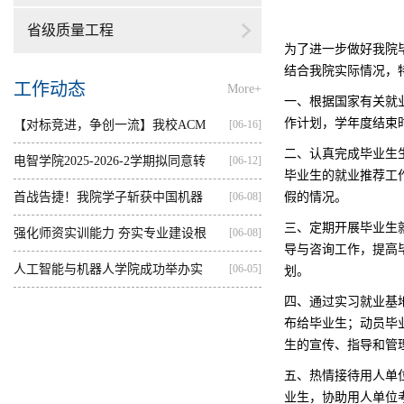
省级质量工程
为了进一步做好我院
结合我院实际情况，
工作动态
More+
一、根据国家有关就
作计划，学年度结束
【对标竞进，争创一流】我校ACM
[06-16]
二、认真完成毕业生
集训...
电智学院2025-2026-2学期拟同意转
[06-12]
毕业生的就业推荐工
出...
首战告捷！我院学子斩获中国机器
[06-08]
假的情况。
三、定期开展毕业生
人...
强化师资实训能力 夯实专业建设根
[06-08]
导与咨询工作，提高
基...
人工智能与机器人学院成功举办实
[06-05]
划。
四、通过实习就业基
践...
布给毕业生；动员毕
生的宣传、指导和管
五、热情接待用人单
业生，协助用人单位