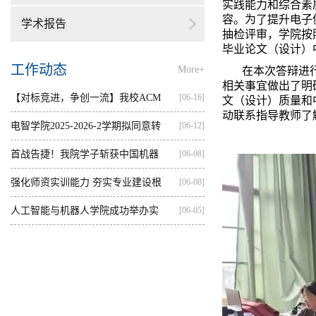
实践能力和综合素
容。为了提升电子
学术报告
抽检评审，学院按
毕业论文（设计）
工作动态
More+
在本次答辩进
相关事宜做出了明
【对标竞进，争创一流】我校ACM
[06-16]
文（设计）质量和
动联系指导教师了
集训...
电智学院2025-2026-2学期拟同意转
[06-12]
出...
首战告捷！我院学子斩获中国机器
[06-08]
人...
强化师资实训能力 夯实专业建设根
[06-08]
基...
人工智能与机器人学院成功举办实
[06-05]
践...