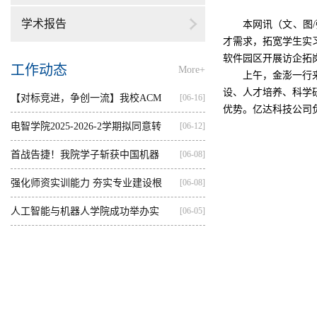
学术报告
本网讯（文、图
/
才需求，拓宽学生实
软件园区开展访企拓
工作动态
More+
上午，金澎一行
设、人才培养、科学
【对标竞进，争创一流】我校ACM
[06-16]
优势。亿达科技公司
集训...
电智学院2025-2026-2学期拟同意转
[06-12]
出...
首战告捷！我院学子斩获中国机器
[06-08]
人...
强化师资实训能力 夯实专业建设根
[06-08]
基...
人工智能与机器人学院成功举办实
[06-05]
践...