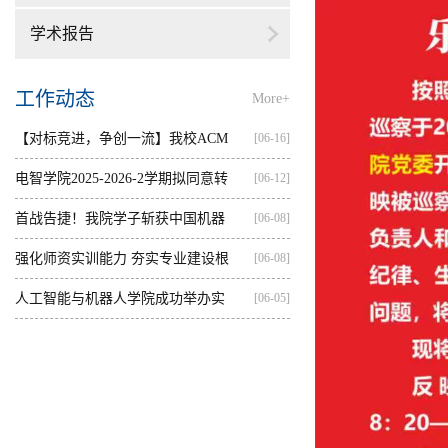
学术报告
工作动态
More+
【对标竞进，争创一流】我校ACM
[06-16]
集训...
电智学院2025-2026-2学期拟同意转
[06-12]
出...
首战告捷！我院学子斩获中国机器
[06-08]
人...
强化师资实训能力 夯实专业建设根
[06-08]
基...
人工智能与机器人学院成功举办实
[06-05]
践...