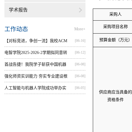
学术报告
采购人
采购项目名称
工作动态
More+
预算金额（万元
【对标竞进，争创一流】我校ACM
[06-16]
集训...
电智学院2025-2026-2学期拟同意转
[06-12]
出...
首战告捷！我院学子斩获中国机器
[06-08]
人...
强化师资实训能力 夯实专业建设根
[06-08]
基...
人工智能与机器人学院成功举办实
[06-05]
供应商应当具备的
践...
资格条件