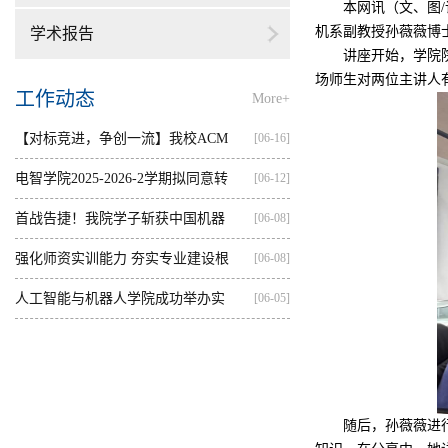
本网讯（文、图/
机系副教授孙薇薇博
学术报告
讲座开始，学院
场师生对两位主讲人
工作动态
More+
【对标竞进，争创一流】我校ACM
[06-16]
集训...
电智学院2025-2026-2学期拟同意转
[06-12]
出...
首战告捷！我院学子斩获中国机器
[06-08]
人...
强化师资实训能力 夯实专业建设根
[06-08]
基...
人工智能与机器人学院成功举办实
[06-05]
践...
随后，孙薇薇进