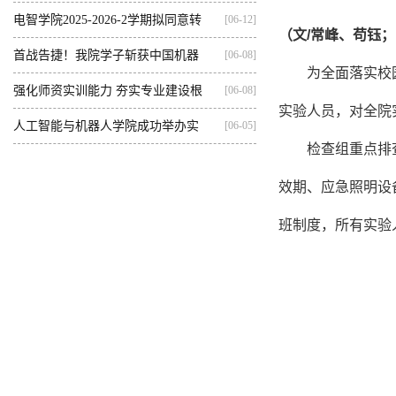
集训...
电智学院2025-2026-2学期拟同意转
[06-12]
（文
/
常峰、苟钰；
出...
首战告捷！我院学子斩获中国机器
[06-08]
为全面落实校
人...
强化师资实训能力 夯实专业建设根
[06-08]
实验人员，对全院
基...
人工智能与机器人学院成功举办实
[06-05]
检查组重点排
践...
效期、应急照明设
班制度，所有实验