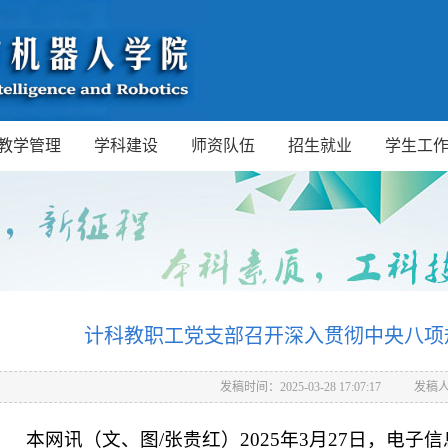
教学管理
学科建设
师资队伍
招生就业
学生工
计科教职工党支部召开深入贯彻中央八项
发稿时间：2025-03-28 17:07:17
发稿
本网讯（文、图/张贵红）2025年3月27日，电