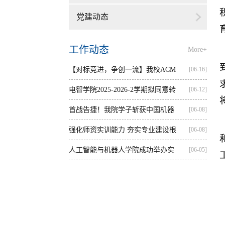
党建动态
工作动态
More+
【对标竞进，争创一流】我校ACM
[06-16]
集训...
电智学院2025-2026-2学期拟同意转
[06-12]
出...
首战告捷！我院学子斩获中国机器
[06-08]
人...
强化师资实训能力 夯实专业建设根
[06-08]
基...
人工智能与机器人学院成功举办实
[06-05]
践...