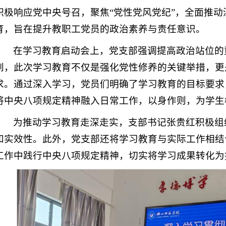
积极响应党中央号召，聚焦“党性党风党纪”，全面推
育，旨在提升教职工党员的政治素养与责任意识。
在学习教育启动会上，党支部强调提高政治站位的
到，此次学习教育不仅是强化党性修养的关键举措，更
求。通过深入学习，党员们明确了学习教育的目标要求
将中央八项规定精神融入日常工作，以身作则，为学生
为推动学习教育走深走实，支部书记张贵红积极组
和实效性。此外，党支部还将学习教育与实际工作相结
工作中践行中央八项规定精神，切实将学习成果转化为