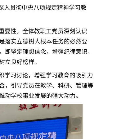
动深入贯彻中央八项规定精神学习教
重要性。全体教职工党员深刻认识
是落实立德树人根本任务的必然要
，即坚定理想信念，增强纪律意识，
树立良好榜样。
织学习讨论，增强学习教育的吸引力
合，引导党员在教学、科研、管理等
推动学校事业发展的强大动力。