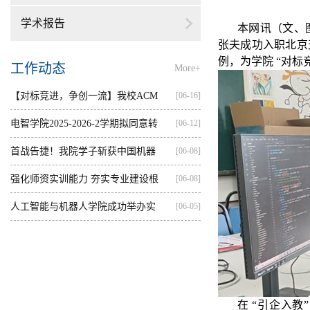
学术报告
本网讯（文、
张夫成功入职北京
例，为学院
“
对标
工作动态
More+
【对标竞进，争创一流】我校ACM
[06-16]
集训...
电智学院2025-2026-2学期拟同意转
[06-12]
出...
首战告捷！我院学子斩获中国机器
[06-08]
人...
强化师资实训能力 夯实专业建设根
[06-08]
基...
人工智能与机器人学院成功举办实
[06-05]
践...
在
“
引企入教