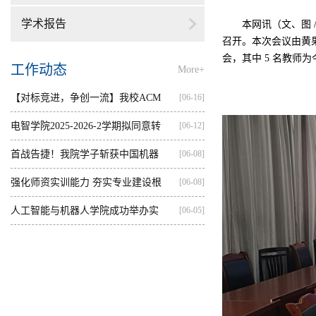
学术报告
本网讯（文、图
召开。本次会议由黄
会，其中
5
名教师为
工作动态
More+
【对标竞进，争创一流】我校ACM
[06-16]
集训...
电智学院2025-2026-2学期拟同意转
[06-12]
出...
首战告捷！我院学子斩获中国机器
[06-08]
人...
强化师资实训能力 夯实专业建设根
[06-08]
基...
人工智能与机器人学院成功举办实
[06-05]
践...