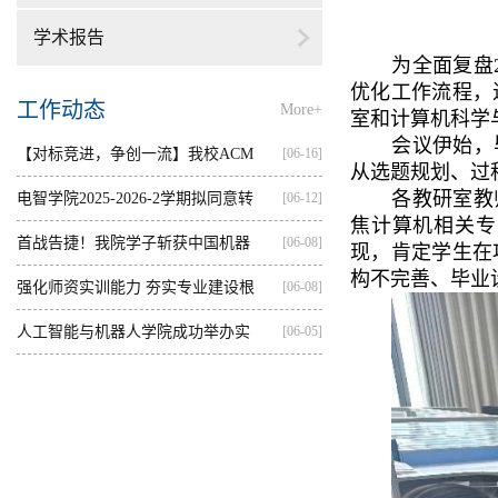
学术报告
为全面复盘
优化工作流程，
工作动态
More+
室和计算机科学
会议伊始，
【对标竞进，争创一流】我校ACM
[06-16]
从选题规划、过
各教研室教
集训...
电智学院2025-2026-2学期拟同意转
[06-12]
焦计算机相关专
出...
首战告捷！我院学子斩获中国机器
[06-08]
现，肯定学生在
构不完善、毕业
人...
强化师资实训能力 夯实专业建设根
[06-08]
基...
人工智能与机器人学院成功举办实
[06-05]
践...