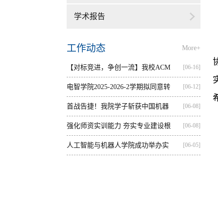
学术报告
工作动态
More+
【对标竞进，争创一流】我校ACM
[06-16]
集训...
电智学院2025-2026-2学期拟同意转
[06-12]
出...
首战告捷！我院学子斩获中国机器
[06-08]
人...
强化师资实训能力 夯实专业建设根
[06-08]
基...
人工智能与机器人学院成功举办实
[06-05]
践...