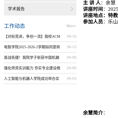
主 讲 人
：余慧
讲座时间
：
202
学术报告
讲座地点：特教
参加人员
：乐山
工作动态
More+
【对标竞进，争创一流】我校ACM
[06-16]
集训...
电智学院2025-2026-2学期拟同意转
[06-12]
出...
首战告捷！我院学子斩获中国机器
[06-08]
人...
强化师资实训能力 夯实专业建设根
[06-08]
基...
人工智能与机器人学院成功举办实
[06-05]
践...
余慧简介
：