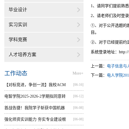
1
、请同学们提前熟悉
毕业设计
2
、请老师们及时登录
实习实训
①、对于公开选题的
目
。
学科竞赛
②、对于已经提前约
系统登录地址：
http:/
人才培养方案
上一篇：
电子信息与
工作动态
More+
下一篇：
电人学院2
【对标竞进，争创一流】我校ACM
[06-16]
集训...
电智学院2025-2026-2学期拟同意转
[06-12]
出...
首战告捷！我院学子斩获中国机器
[06-08]
人...
强化师资实训能力 夯实专业建设根
[06-08]