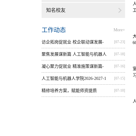
知名校友
工作动态
More+
访企拓岗促就业 校企联动谋发展-
[07-23]
—...
聚焦发展谋新篇 人工智能与机器人
[07-18]
学...
凝心聚力促就业 精准施策谋新篇-
[07-16]
人...
人工智能与机器人学院2026-2027-1
[07-15]
学...
精修培养方案，赋能师资提质
[07-10]