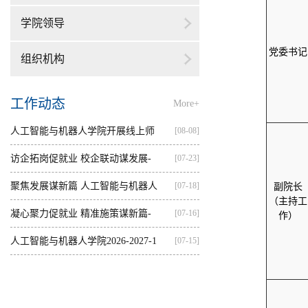
学院领导
党委书记
组织机构
工作动态
More+
人工智能与机器人学院开展线上师
[08-08]
资培训
访企拓岗促就业 校企联动谋发展-
[07-23]
—...
聚焦发展谋新篇 人工智能与机器人
[07-18]
副
院长
（主持工
学...
凝心聚力促就业 精准施策谋新篇-
[07-16]
作）
人...
人工智能与机器人学院2026-2027-1
[07-15]
学...