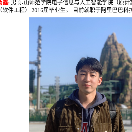
杨鑫
:
男
乐山师范学院电子信息与人工智能学院（原
计
（
软件工程
）
2016届毕业生。
目前就职于阿里巴巴科