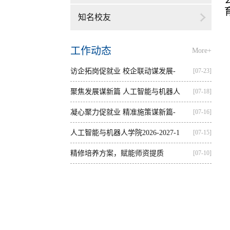
知名校友
工作动态
More+
访企拓岗促就业 校企联动谋发展-
[07-23]
—...
聚焦发展谋新篇 人工智能与机器人
[07-18]
学...
凝心聚力促就业 精准施策谋新篇-
[07-16]
人...
人工智能与机器人学院2026-2027-1
[07-15]
学...
精修培养方案，赋能师资提质
[07-10]