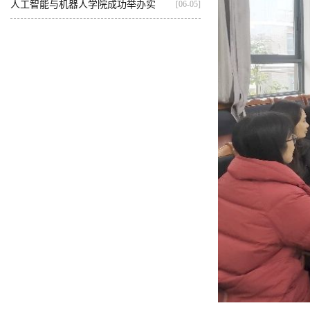
基...
人工智能与机器人学院成功举办实
[06-05]
践...