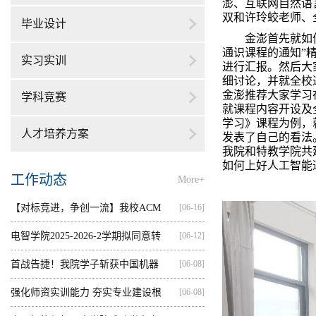
澎、互联网自然语
双和许玲蛟老师、
毕业设计
金澎首先就如
通识课程的通知
”
实习实训
进行汇报。然后大
细讨论，并就全校
金澎推荐大家学习
学科竞赛
就课程内容开设及
学习》课程为例，
人才培养方案
发表了自己的看法
我院和特教学院共
如何上好人工智能
工作动态
More+
【对标竞进，争创一流】我校ACM
[06-16]
集训...
电智学院2025-2026-2学期拟同意转
[06-12]
出...
首战告捷！我院学子斩获中国机器
[06-08]
人...
强化师资实训能力 夯实专业建设根
[06-08]