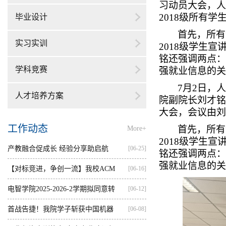
习动员大会，人
2018级所有
毕业设计
首先，所有
实习实训
2018级学生
铭还强调两点：
学科竞赛
强就业信息的关
7月2日，
人才培养方案
院副院长刘才铭
大会，会议由刘
工作动态
首先，所有
More+
2018级学生
产教融合促成长 经验分享助启航
[06-25]
铭还强调两点：
强就业信息的关
【对标竞进，争创一流】我校ACM
[06-16]
集训...
电智学院2025-2026-2学期拟同意转
[06-12]
出...
首战告捷！我院学子斩获中国机器
[06-08]