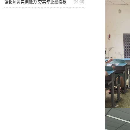
人...
强化师资实训能力 夯实专业建设根
[06-08]
基...