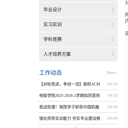
毕业设计
实习实训
学科竞赛
人才培养方案
工作动态
More+
【对标竞进，争创一流】我校ACM
[06-16]
集训...
电智学院2025-2026-2学期拟同意转
[06-12]
出...
首战告捷！我院学子斩获中国机器
[06-08]
人...
强化师资实训能力 夯实专业建设根
[06-08]