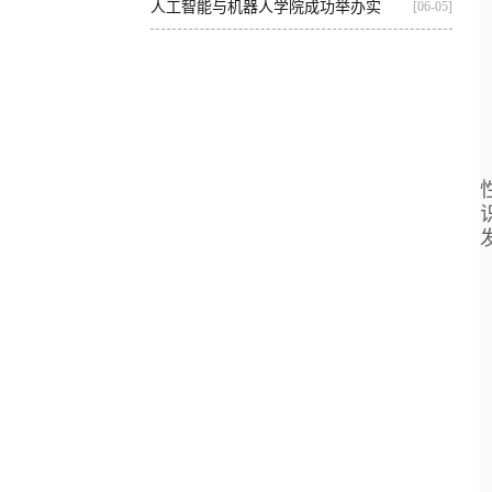
基...
人工智能与机器人学院成功举办实
[06-05]
践...