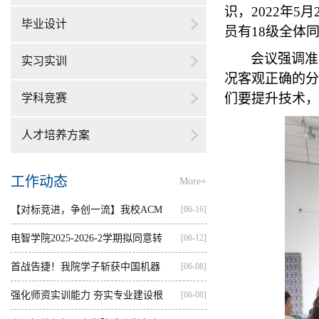
识，2022年
毕业设计
员有18级全体
会议强调准
实习实训
况客观正确的分
们要提升技术，
学科竞赛
人才培养方案
工作动态
More+
【对标竞进，争创一流】我校ACM
[06-16]
集训...
电智学院2025-2026-2学期拟同意转
[06-12]
出...
首战告捷！我院学子斩获中国机器
[06-08]
人...
强化师资实训能力 夯实专业建设根
[06-08]