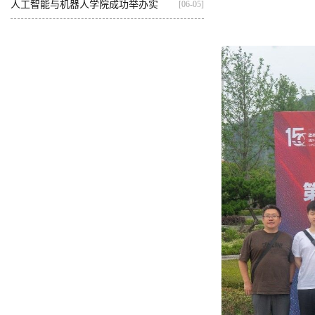
基...
人工智能与机器人学院成功举办实
[06-05]
践...