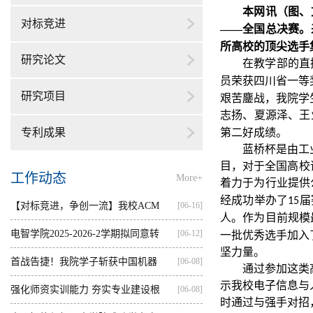
本网讯
（图、
对标竞进
——全国总决赛。
所高校的顶尖选手
研究论文
在教学部的直
员荣获四川省一等
研究项目
艰苦鏖战，我院学
志扬、夏源泽、王
专利成果
第二好成绩。
蓝桥杯是由工
目，对于全国高校
工作动态
More+
着力于为行业提供
经成功举办了
届
15
【对标竞进，争创一流】我校ACM
[06-16]
人。作为目前规模
集训...
电智学院2025-2026-2学期拟同意转
[06-12]
一批优秀选手加入
坚力量。
出...
首战告捷！我院学子斩获中国机器
[06-08]
通过参加这类
示我校电子信息与
人...
强化师资实训能力 夯实专业建设根
[06-08]
时通过与强手对招