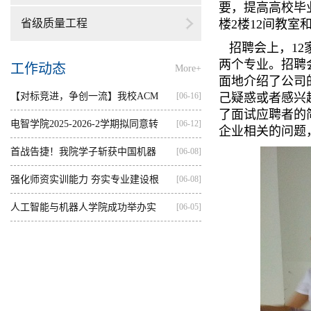
要，提高高校毕
省级质量工程
楼2楼12间教
招聘会上，12
两个专业。招聘
工作动态
More+
面地介绍了公司
【对标竞进，争创一流】我校ACM
[06-16]
己疑惑或者感兴
了面试应聘者的
集训...
电智学院2025-2026-2学期拟同意转
[06-12]
企业相关的问题
出...
首战告捷！我院学子斩获中国机器
[06-08]
人...
强化师资实训能力 夯实专业建设根
[06-08]
基...
人工智能与机器人学院成功举办实
[06-05]
践...