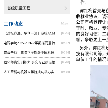
工作。
省级质量工程
谭红梅首先与在
收就业协议。调
公司严格管理让
工作动态
More+
守时、敬业、专
【对标竞进，争创一流】我校ACM
[06-16]
的良好习惯；二
领，争取更上一
集训...
电智学院2025-2026-2学期拟同意转
[06-12]
另外，谭红梅还
出...
首战告捷！我院学子斩获中国机器
[06-08]
技有限公司等，
单位工作的情况
人...
强化师资实训能力 夯实专业建设根
[06-08]
基...
人工智能与机器人学院成功举办实
[06-05]
践...