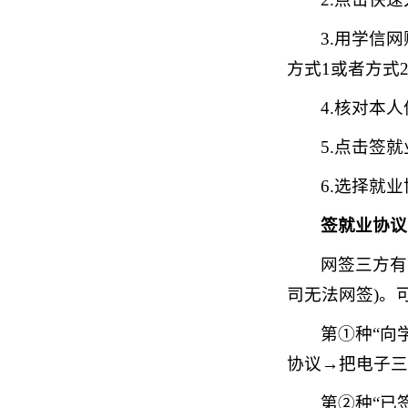
3.用学信
方式1或者方式
4.核对本
5.点击签
6.选择就
签就业协议
网签三方有
司无法网签)。
第①种“向
协议→把电子三
第②种“已