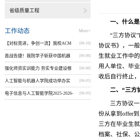
省级质量工程
一、什么是
工作动态
More+
“三方协议
【对标竞进，争创一流】我校ACM
[06-16]
协议书》，一般
生就业工作中的
集训...
首战告捷！我院学子斩获中国机器
[06-08]
用人单位、毕业
人...
强化师资实训能力 夯实专业建设根
[06-08]
收后自行终止，
基...
人工智能与机器人学院成功举办实
[06-05]
二、“三方
践...
电子信息与人工智能学院2025-2026-
[06-05]
三方协议一
2...
份从拿到off
三方在毕业生就
档案、社保、公