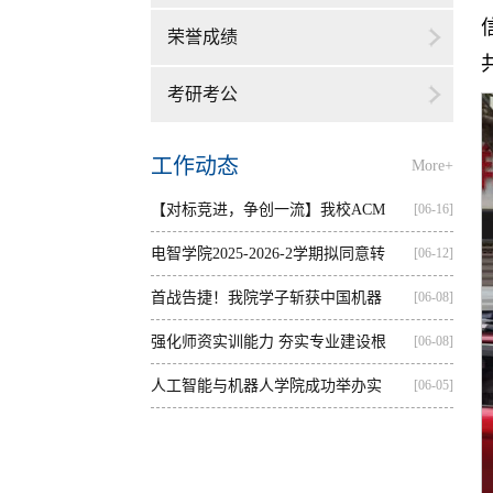
荣誉成绩
考研考公
工作动态
More+
【对标竞进，争创一流】我校ACM
[06-16]
集训...
电智学院2025-2026-2学期拟同意转
[06-12]
出...
首战告捷！我院学子斩获中国机器
[06-08]
人...
强化师资实训能力 夯实专业建设根
[06-08]
基...
人工智能与机器人学院成功举办实
[06-05]
践...