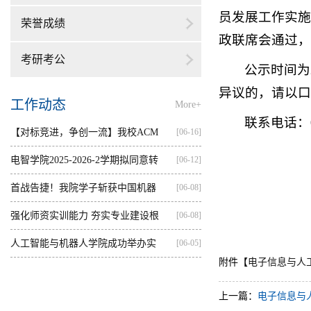
员发展工作实施
荣誉成绩
政联席会通过，
考研考公
公示时间为2
异议的，请以口
工作动态
More+
联系电话：08
【对标竞进，争创一流】我校ACM
[06-16]
集训...
电智学院2025-2026-2学期拟同意转
[06-12]
出...
首战告捷！我院学子斩获中国机器
[06-08]
人...
强化师资实训能力 夯实专业建设根
[06-08]
基...
人工智能与机器人学院成功举办实
[06-05]
附件【
电子信息与人工
践...
上一篇：
电子信息与人