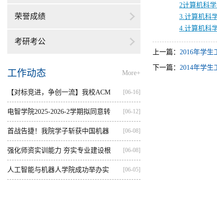
2计算机科学
荣誉成绩
3.计算机科
4.计算机科
考研考公
上一篇：
2016年学
下一篇：
2014年学
工作动态
More+
【对标竞进，争创一流】我校ACM
[06-16]
集训...
电智学院2025-2026-2学期拟同意转
[06-12]
出...
首战告捷！我院学子斩获中国机器
[06-08]
人...
强化师资实训能力 夯实专业建设根
[06-08]
基...
人工智能与机器人学院成功举办实
[06-05]
践...