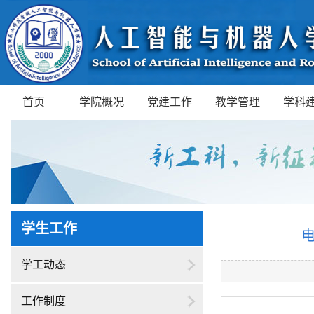
首页
学院概况
党建工作
教学管理
学科
学生工作
学工动态
工作制度