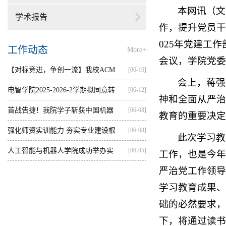
本网讯（文
学术报告
作，提升党员干
025年党建工
工作动态
More+
会议，学院党委
【对标竞进，争创一流】我校ACM
[06-16]
会上，蒋强
集训...
电智学院2025-2026-2学期拟同意转
[06-12]
神和全面从严治
出...
首战告捷！我院学子斩获中国机器
[06-08]
教育的重要决定
人...
强化师资实训能力 夯实专业建设根
[06-08]
此次学习教
基...
人工智能与机器人学院成功举办实
[06-05]
工作，也是今年
严治党工作领导
践...
学习教育成果、
础的必然要求，
下，将通过读书