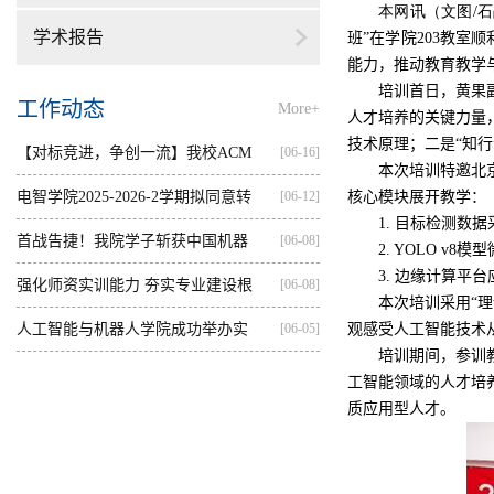
本网讯（文图/石战
学术报告
班
”
在学院
203
教室顺
能力，推动教育教学
培训首日，黄果
工作动态
More+
人才培养的关键力量
技术原理；二是“知
【对标竞进，争创一流】我校ACM
[06-16]
本次培训特邀北
集训...
电智学院2025-2026-2学期拟同意转
[06-12]
核心模块展开教学：
1.
目标检测数据
出...
首战告捷！我院学子斩获中国机器
[06-08]
2. YOLO v8
模型
3.
边缘计算平台
人...
强化师资实训能力 夯实专业建设根
[06-08]
本次培训采用“
基...
人工智能与机器人学院成功举办实
[06-05]
观感受人工智能技术
培训期间，参训
践...
工智能领域的人才培
质应用型人才。