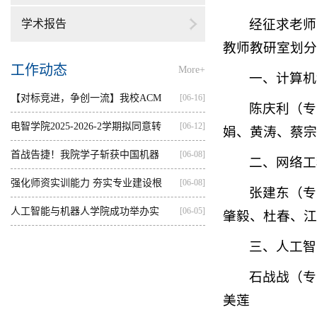
经征求老师
学术报告
教师教研室划分
工作动态
More+
一、计算机
【对标竞进，争创一流】我校ACM
[06-16]
陈庆利（专
集训...
电智学院2025-2026-2学期拟同意转
[06-12]
娟、黄涛、蔡宗
出...
首战告捷！我院学子斩获中国机器
[06-08]
二、网络工
人...
强化师资实训能力 夯实专业建设根
[06-08]
张建东（专
基...
人工智能与机器人学院成功举办实
[06-05]
肇毅、杜春、江志
践...
三、人工智
石战战（专
美莲