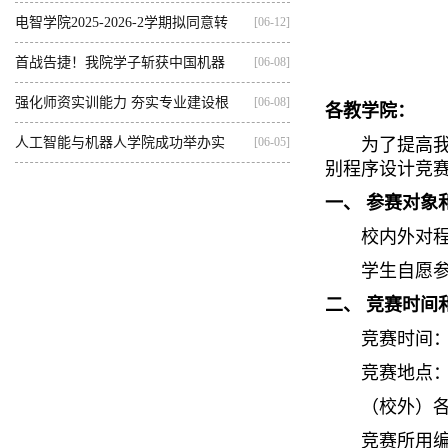
集训...
电智学院2025-2026-2学期拟同意转
[06-12]
出...
首战告捷！我院学子斩获中国机器
[06-08]
人...
强化师资实训能力 夯实专业建设根
[06-08]
各教学院：
基...
人工智能与机器人学院成功举办实
[06-05]
为了提高
别程序设计竞赛
践...
一、 参赛对象
校内外对
学生自愿
二、 竞赛时间
竞赛时间：2
竞赛地点
（校外）
竞赛所用编程