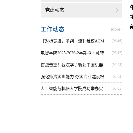
党建动态
工作动态
More+
【对标竞进，争创一流】我校ACM
[06-16]
集训...
电智学院2025-2026-2学期拟同意转
[06-12]
出...
首战告捷！我院学子斩获中国机器
[06-08]
人...
强化师资实训能力 夯实专业建设根
[06-08]
基...
人工智能与机器人学院成功举办实
[06-05]
践...