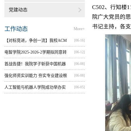
C502、行知
党建动态
院广大党员的思
书记主持，各支
工作动态
More+
【对标竞进，争创一流】我校ACM
[06-16]
集训...
电智学院2025-2026-2学期拟同意转
[06-12]
出...
首战告捷！我院学子斩获中国机器
[06-08]
人...
强化师资实训能力 夯实专业建设根
[06-08]
基...
人工智能与机器人学院成功举办实
[06-05]
践...