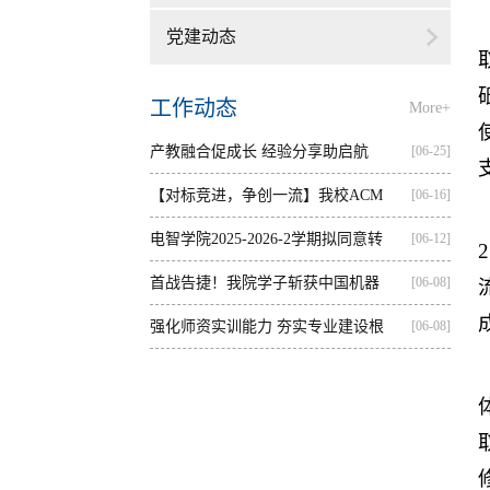
党建动态
工作动态
More+
产教融合促成长 经验分享助启航
[06-25]
【对标竞进，争创一流】我校ACM
[06-16]
集训...
电智学院2025-2026-2学期拟同意转
[06-12]
出...
首战告捷！我院学子斩获中国机器
[06-08]
人...
强化师资实训能力 夯实专业建设根
[06-08]
基...