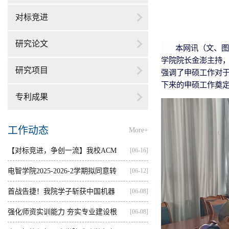
对标竞进
研究论文
本网讯（文、图
学院院长金澎主持
研究项目
强调了申硕工作对
下来的申硕工作奠
专利成果
工作动态
More+
【对标竞进，争创一流】我校ACM
[06-16]
集训...
电智学院2025-2026-2学期拟同意转
[06-12]
出...
首战告捷！我院学子斩获中国机器
[06-08]
人...
强化师资实训能力 夯实专业建设根
[06-08]