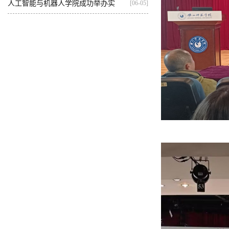
基...
人工智能与机器人学院成功举办实
[06-05]
践...