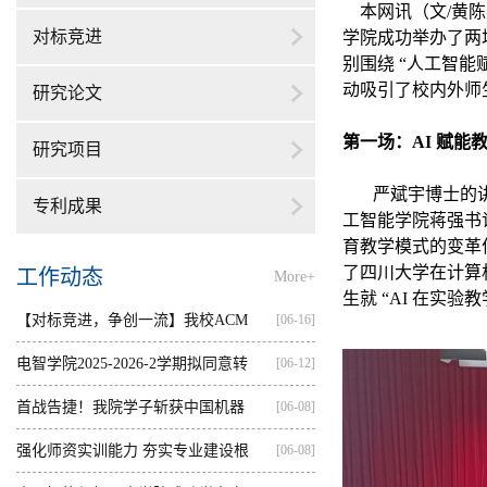
本网讯（文
/
黄陈
对标竞进
学院成功举办了两
别围绕
“
人工智能
动吸引了校内外师
研究论文
第一场：
AI
赋能
研究项目
严斌宇博士的
专利成果
工智能学院蒋强书
育教学模式的变革
了四川大学在计算
工作动态
More+
生就
“AI
在实验教
【对标竞进，争创一流】我校ACM
[06-16]
集训...
电智学院2025-2026-2学期拟同意转
[06-12]
出...
首战告捷！我院学子斩获中国机器
[06-08]
人...
强化师资实训能力 夯实专业建设根
[06-08]