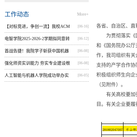
工作动态
More+
各省、自治区、直
【对标竞进，争创一流】我校ACM
[06-16]
为贯彻落实《国务
集训...
电智学院2025-2026-2学期拟同意转
[06-12]
和《国务院办公厅
出...
首战告捷！我院学子斩获中国机器
[06-08]
作，我司组织有关
人...
强化师资实训能力 夯实专业建设根
[06-08]
支持的产学合作协同
积极组织师生向企
基...
人工智能与机器人学院成功举办实
[06-05]
（见附件）。
践...
有关高校要加强
目。有关企业要履