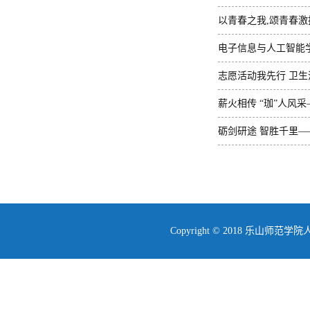
活动
以青春之我,颂青春激
电子信息与人工智能学
志愿活动我先行 卫
服务活动
薪火相传 “珈”人风
砺剑研途 智胜千里
Copyright © 2018 乐山师范