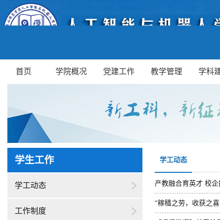
首页
学院概况
党建工作
教学管理
学科
学生工作
学工动态
产教融合育英才 校
学工动态
有限公司20...
“稼穑之劳，收获之
工作制度