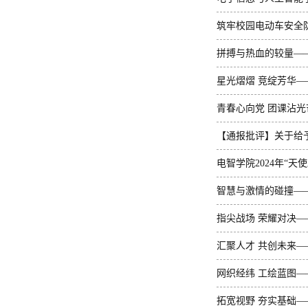
筑牢校园电动车安全防
责”主题...
拼搏与热血的较量—
星光熠熠 竞绽芳华
青春心向党 团课沾
【通报批评】关于给予
评的决定
电智学院2024年“
智慧与激情的碰撞—
指尖战场 荣耀对决
汇聚人才 共创未来
网织经纬 工绘蓝图
拓宽视野 夯实基础