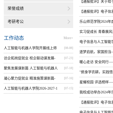
【通报批评】关于给予
荣誉成绩
评的决定
【通报批评】电子信息
考研考公
情况通报
乐山师范学院2024
办公培...
实习促成长 青春展风
工作动态
More+
电子信息与人工智能
人工智能与机器人学院开展线上师
[08-08]
逐梦启航，家国担当—
资培训
访企拓岗促就业 校企联动谋发展-
[07-23]
员会
暖心走访 安全同行
—...
聚焦发展谋新篇 人工智能与机器人
[07-18]
“俯身学农耕，实践悟
学...
凝心聚力促就业 精准施策谋新篇-
[07-16]
星耀校园 评选榜样—
人...
人工智能与机器人学院2026-2027-1
[07-15]
我校成功举办2024
学...
【通报批评】电子信息
情况通报
电子信息与人工智能学