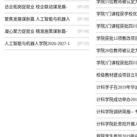
学院15位教师被认定
资培训
访企拓岗促就业 校企联动谋发展-
[07-23]
学院7门课程获学校
—...
聚焦发展谋新篇 人工智能与机器人
[07-18]
学院2门课程获批四
学...
凝心聚力促就业 精准施策谋新篇-
[07-16]
学院获批12项教改项
人...
人工智能与机器人学院2026-2027-1
[07-15]
学院20位教师被认定
学...
学院2门课程获批四
校级教材建设项目立
计科学子在2019年
计科学院成功举办20
计科学院调研简报-- 
计科学院赴贵阳开展
我院学生参加2019