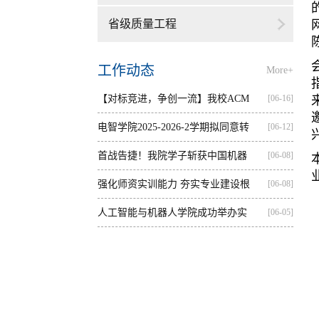
省级质量工程
工作动态
More+
【对标竞进，争创一流】我校ACM
[06-16]
集训...
电智学院2025-2026-2学期拟同意转
[06-12]
出...
首战告捷！我院学子斩获中国机器
[06-08]
人...
强化师资实训能力 夯实专业建设根
[06-08]
基...
人工智能与机器人学院成功举办实
[06-05]
践...