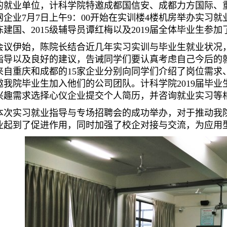
的就业单位，计科学院特邀成都国信安、成都力方国际、重
网企业7月7日上午9：00开始在实训楼4楼机房举办实习
陈建国、2015级辅导员谭红梅以及2019届全体毕业生参
会议伊始，陈院长结合近几年实习实训与毕业生就业状况
指导以及良好的建议，告诫同学们要认真考虑自己今后的
来自重庆和成都的15家企业分别向同学们介绍了岗位需求
邀我院毕业生加入他们的公司团队。计科学院2019届毕
兴趣需求选择心仪企业提交个人简历，并咨询就业实习等
本次实习就业指导与专场招聘会的成功举办，对于推动我
业起到了促进作用，同时加强了校企对接与交流，为应用