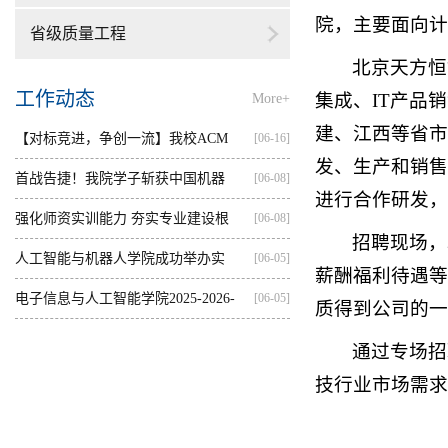
院，主要面向计
省级质量工程
北京天方恒
工作动态
集成、IT产品
More+
建、江西等省市
【对标竞进，争创一流】我校ACM
[06-16]
发、生产和销售
集训...
首战告捷！我院学子斩获中国机器
[06-08]
进行合作研发，
人...
强化师资实训能力 夯实专业建设根
[06-08]
招聘现场，
基...
人工智能与机器人学院成功举办实
[06-05]
薪酬福利待遇等
践...
电子信息与人工智能学院2025-2026-
[06-05]
质得到公司的一
2...
通过专场招
技行业市场需求