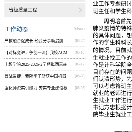
业工作专题研讨
省级质量工程
班主任和学生科
周明培首先
肺炎疫情的特殊
工作动态
More+
的具体问题，想
产教融合促成长 经验分享助启航
[06-25]
作的学生科科长
的情况，目前就
【对标竞进，争创一流】我校ACM
[06-16]
生就业找工作的
集训...
作是计科学院全
电智学院2025-2026-2学期拟同意转
[06-12]
目前存在的问题
出...
首战告捷！我院学子斩获中国机器
[06-08]
们认清形势，先
可以考虑将班主
人...
强化师资实训能力 夯实专业建设根
[06-08]
就业的老师进行
基...
生就业工作进行
书记方忠根据计
院毕业生就业工