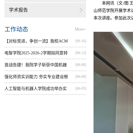
本网讯（文
图
/
学术报告
山师范学院开展学术
本次讲座。参加此次
工作动态
More+
【对标竞进，争创一流】我校ACM
[06-16]
集训...
电智学院2025-2026-2学期拟同意转
[06-12]
出...
首战告捷！我院学子斩获中国机器
[06-08]
人...
强化师资实训能力 夯实专业建设根
[06-08]
基...
人工智能与机器人学院成功举办实
[06-05]
践...