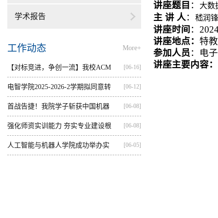
讲座题目
：
大数
学术报告
主 讲 人
：
嵇润
讲座时间
：
202
讲座地点：
特教
工作动态
More+
参加人员
：电子
讲座主要内容：
【对标竞进，争创一流】我校ACM
[06-16]
集训...
电智学院2025-2026-2学期拟同意转
[06-12]
出...
首战告捷！我院学子斩获中国机器
[06-08]
人...
强化师资实训能力 夯实专业建设根
[06-08]
基...
人工智能与机器人学院成功举办实
[06-05]
践...