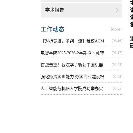
学术报告
工作动态
More+
【对标竞进，争创一流】我校ACM
[06-16]
集训...
电智学院2025-2026-2学期拟同意转
[06-12]
出...
首战告捷！我院学子斩获中国机器
[06-08]
人...
强化师资实训能力 夯实专业建设根
[06-08]
基...
人工智能与机器人学院成功举办实
[06-05]
践...