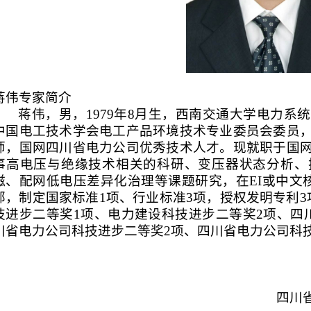
蒋伟专家简介
蒋伟，男，
1979
年
8
月生，西南交通大学电力系统
中国电工技术学会电工产品环境技术专业委员会委员
师，国网四川省电力公司优秀技术人才。现就职于国
事高电压与绝缘技术相关的科研、变压器状态分析、
磁、配网低电压差异化治理等课题研究，在
EI
或中文
部，制定国家标准
1
项、行业标准
3
项，授权发明专利
3
技进步二等奖
1
项、电力建设科技进步二等奖
2
项、四
川省电力公司科技进步二等奖
2
项、四川省电力公司科
四川