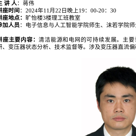
主 讲 人
：蒋伟
讲座时间
：
2024
年
11
月
22
日晚上
19
：
00-20
：
30
讲座地点：
旷怡楼
3
楼理工班教室
参加人员
：电子信息与人工智能学院师生、沫若学院师
讲座主要内容：
清洁能源和电网的可持续发展。主要
研、变压器状态分析、技术监督等。涉及变压器直流偏