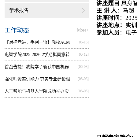
讲座题目
具身
主 讲 人
：马超
学术报告
讲座时间
：
202
讲座地点：实训
工作动态
More+
参加人员
：电子
【对标竞进，争创一流】我校ACM
[06-16]
集训...
电智学院2025-2026-2学期拟同意转
[06-12]
出...
首战告捷！我院学子斩获中国机器
[06-08]
人...
强化师资实训能力 夯实专业建设根
[06-08]
基...
人工智能与机器人学院成功举办实
[06-05]
践...