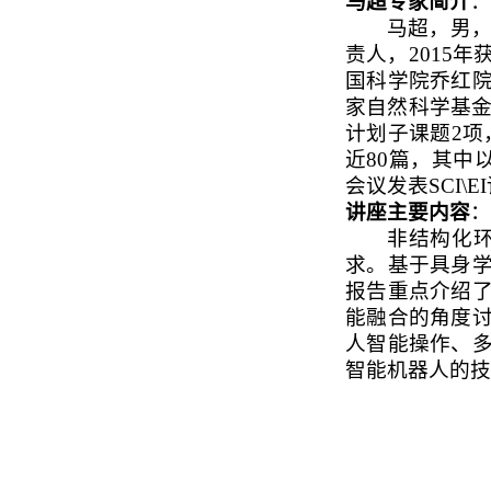
马超专家简介
：
马超，男
责人，
2015
年
国科学院乔红
家自然科学基
计划子课题
2
项
近
80
篇，其中
会议发表
SCI\EI
讲座主要内容
：
非结构化
求。基于具身
报告重点介绍
能融合的角度
人智能操作、
智能机器人的技