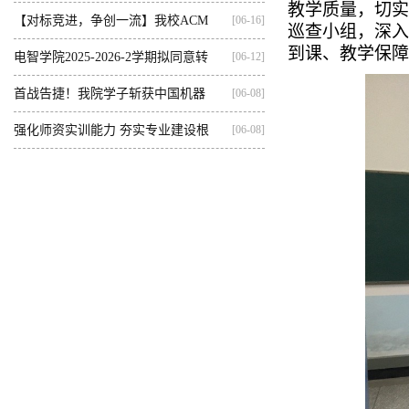
教学质量，切实
【对标竞进，争创一流】我校ACM
[06-16]
巡查小组，深入
到课、教学保障
集训...
电智学院2025-2026-2学期拟同意转
[06-12]
出...
首战告捷！我院学子斩获中国机器
[06-08]
人...
强化师资实训能力 夯实专业建设根
[06-08]
基...