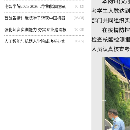
本网讯(文
集训...
电智学院2025-2026-2学期拟同意转
[06-12]
考学生人数达到
出...
首战告捷！我院学子斩获中国机器
[06-08]
部门共同组织实
在疫情防
人...
强化师资实训能力 夯实专业建设根
[06-08]
检查核酸检测
基...
人工智能与机器人学院成功举办实
[06-05]
人员认真核查考
践...